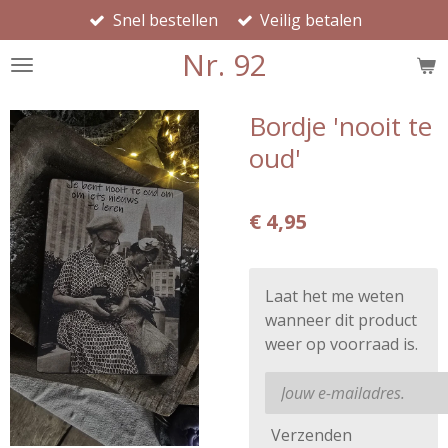
Snel bestellen
Veilig betalen
Ga
direct
Nr. 92
naar
de
hoofdinhoud
Bordje 'nooit te
oud'
€ 4,95
Laat het me weten
wanneer dit product
weer op voorraad is.
Verzenden