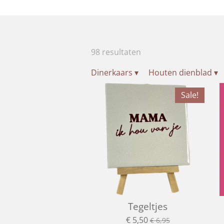
98 resultaten
Dinerkaars
▾
Houten dienblad
▾
Sale!
Tegeltjes
€ 5,50
€ 6,95