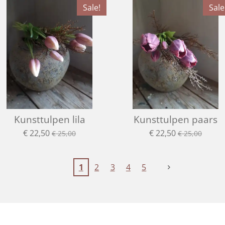
Sale!
Sale
Kunsttulpen lila
Kunsttulpen paars
€ 22,50
€ 22,50
€ 25,00
€ 25,00
1
2
3
4
5