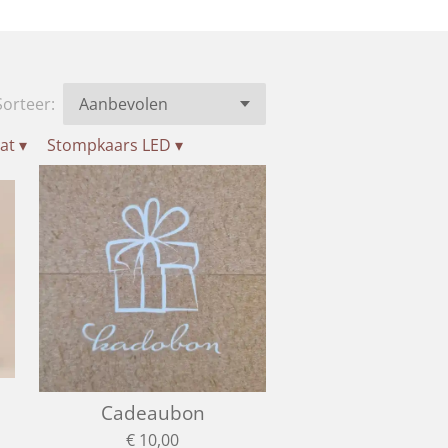
Sorteer:
mat
▾
Stompkaars LED
▾
Cadeaubon
€ 10,00