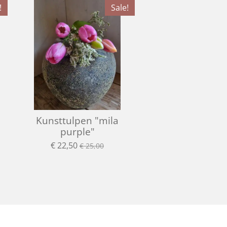
!
Sale!
Kunsttulpen "mila
purple"
€ 22,50
€ 25,00