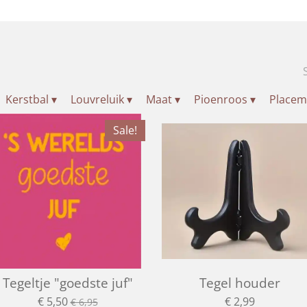
Kerstbal
▾
Louvreluik
▾
Maat
▾
Pioenroos
▾
Place
Sale!
Tegeltje "goedste juf"
Tegel houder
€ 5,50
€ 2,99
€ 6,95