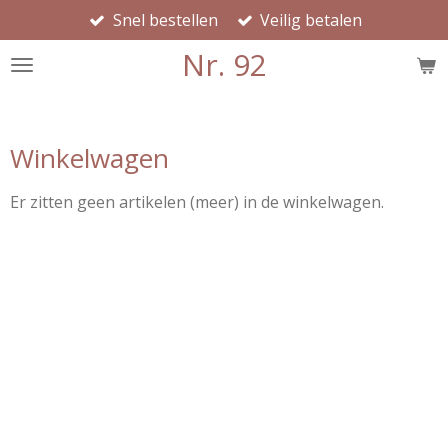
Snel bestellen
Veilig betalen
Ga
direct
Nr. 92
naar
de
hoofdinhoud
Winkelwagen
Er zitten geen artikelen (meer) in de winkelwagen.