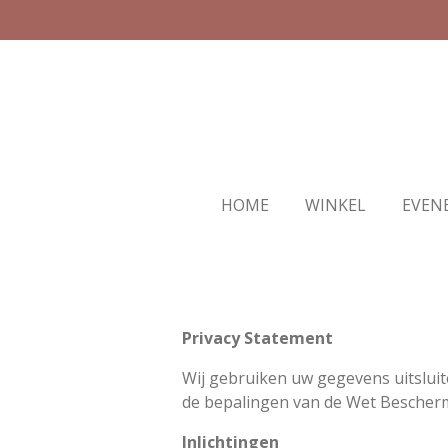
Ga
direct
naar
de
hoofdinhoud
HOME
WINKEL
EVEN
Privacy Statement
Wij gebruiken uw gegevens uitslui
de bepalingen van de Wet Bescher
Inlichtingen