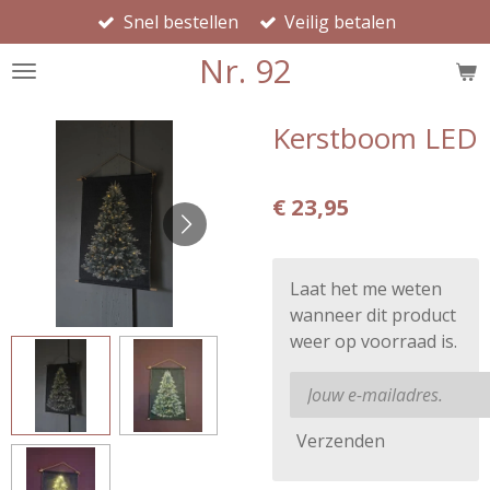
Snel bestellen
Veilig betalen
Ga
direct
Nr. 92
naar
de
hoofdinhoud
Kerstboom LED
€ 23,95
Laat het me weten
wanneer dit product
weer op voorraad is.
Verzenden