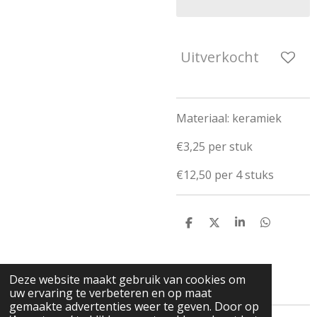
Uitverkocht
Materiaal: keramiek
€3,25 per stuk
€12,50 per 4 stuks
D
D
S
D
e
e
h
e
l
e
a
l
e
l
r
e
n
e
n
Deze website maakt gebruik van cookies om
uw ervaring te verbeteren en op maat
gemaakte advertenties weer te geven. Door op