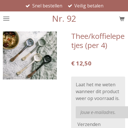
Snel bestellen
Veilig betalen
Ga
direct
Nr. 92
naar
de
hoofdinhoud
Thee/koffielepe
tjes (per 4)
€ 12,50
Laat het me weten
wanneer dit product
weer op voorraad is.
Verzenden