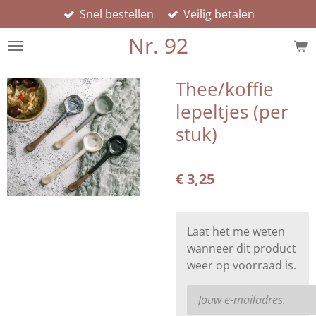
Snel bestellen
Veilig betalen
Ga
direct
Nr. 92
naar
de
hoofdinhoud
Thee/koffie
lepeltjes (per
stuk)
€ 3,25
Laat het me weten
wanneer dit product
weer op voorraad is.