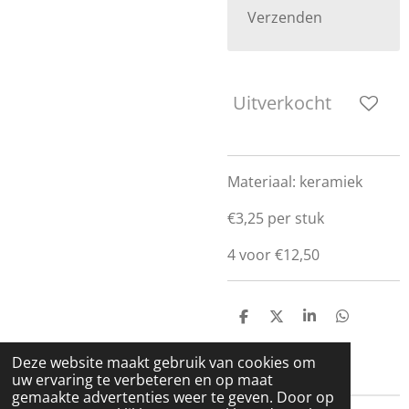
Verzenden
Uitverkocht
Materiaal: keramiek
€3,25 per stuk
4 voor €12,50
D
D
S
D
e
e
h
e
l
e
a
l
Deze website maakt gebruik van cookies om
e
l
r
e
uw ervaring te verbeteren en op maat
n
e
n
gemaakte advertenties weer te geven. Door op