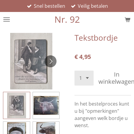
Snel bestellen
Veilig betalen
Ga
direct
Nr. 92
naar
de
hoofdinhoud
Tekstbordje
€ 4,95
In
winkelwage
In het bestelproces kunt
u bij "opmerkingen"
aangeven welk bordje u
wenst.