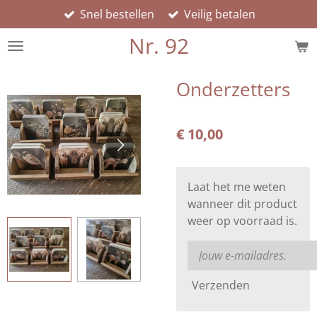
Snel bestellen
Veilig betalen
Ga
direct
Nr. 92
naar
de
hoofdinhoud
Onderzetters
€ 10,00
Laat het me weten
wanneer dit product
weer op voorraad is.
Verzenden