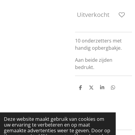
Uitverkocht
10 onderzetters met
handig opbergbakje.
Aan beide zijden
bedrukt.
D
D
S
D
e
e
h
e
l
e
a
l
e
l
r
e
n
e
n
Deze website maakt gebruik van cookies om
uw ervaring te verbeteren en op maat
gemaakte advertenties weer te geven. Door op