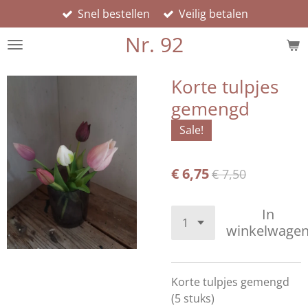
Snel bestellen
Veilig betalen
Ga
direct
Nr. 92
naar
de
hoofdinhoud
Korte tulpjes
gemengd
Sale!
€ 6,75
€ 7,50
In
winkelwage
Korte tulpjes gemengd
(5 stuks)