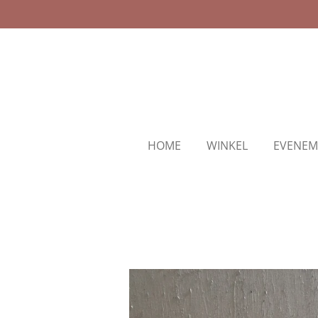
Ga
direct
naar
de
hoofdinhoud
HOME
WINKEL
EVENEM