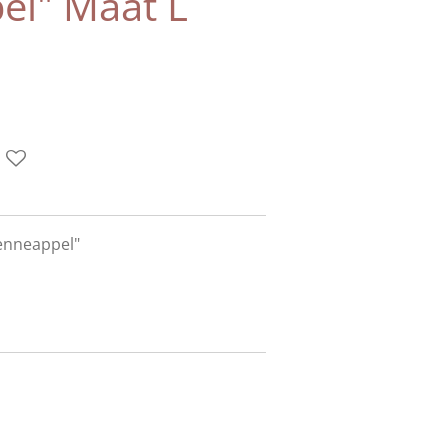
el" Maat L
enneappel"