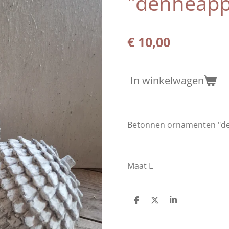
"denneapp
€ 10,00
In winkelwagen
Betonnen ornamenten "d
Maat L
D
D
S
e
e
h
l
e
a
e
l
r