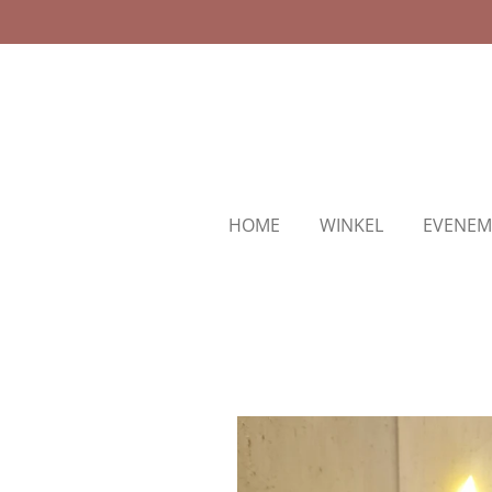
Ga
direct
naar
de
hoofdinhoud
HOME
WINKEL
EVENEM