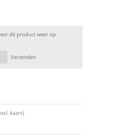
eer dit product weer op
Verzenden
xcl. kaars)